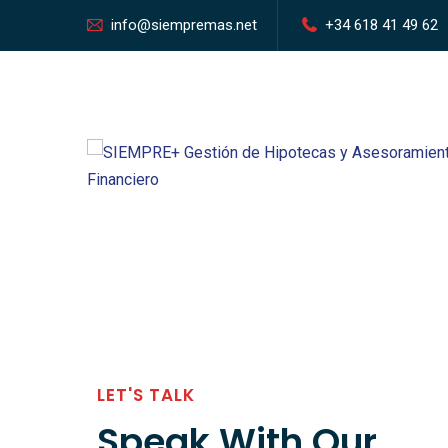
info@siempremas.net
+34 618 41 49 62
LET'S TALK
Speak With Our