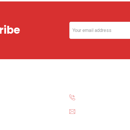
ribe
Información de 
+34 618 41 49 62
financiacion@siemprem